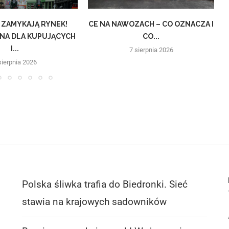
 ZAMYKAJĄ RYNEK!
CE NA NAWOZACH – CO OZNACZA I
NA DLA KUPUJĄCYCH
CO...
I...
7 sierpnia 2026
sierpnia 2026
Polska śliwka trafia do Biedronki. Sieć
stawia na krajowych sadowników