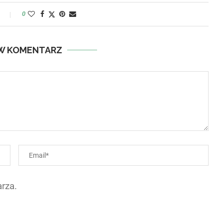
y
0
W KOMENTARZ
rza.