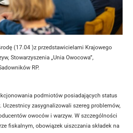
 środę (17.04 )z przedstawicielami Krajowego
yw, Stowarzyszenia „Unia Owocowa”,
 Sadowników RP.
kcjonowania podmiotów posiadających status
 Uczestnicy zasygnalizowali szereg problemów,
producentów owoców i warzyw. W szczególności
ze fiskalnym, obowiązek uiszczania składek na