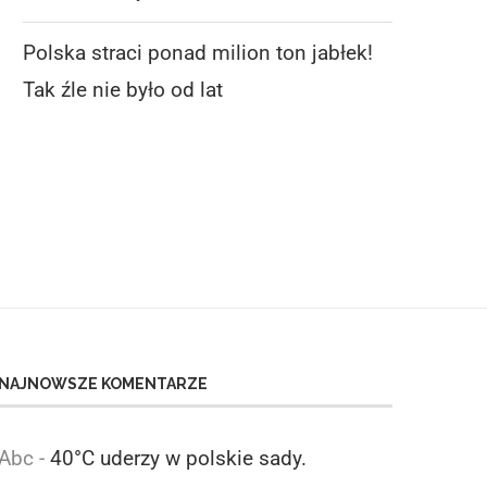
Polska straci ponad milion ton jabłek!
WAPA: TAKICH PROGNOZ DLA
POLSKA STRACI PONAD M
GRUSZEK DAWNO NIE BYŁO!
TON JABŁEK! TAK ŹLE.
Tak źle nie było od lat
6 sierpnia 2026
6 sierpnia 2026
NAJNOWSZE KOMENTARZE
Abc
-
40°C uderzy w polskie sady.