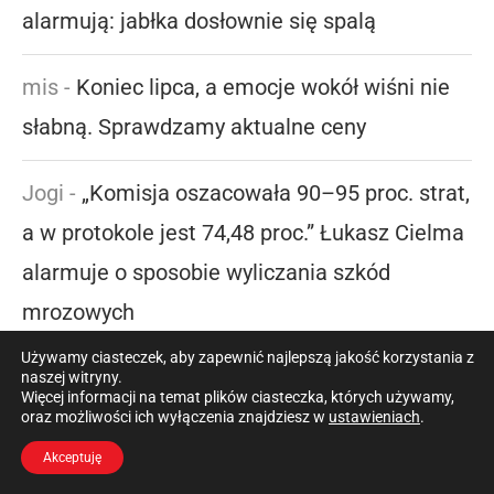
alarmują: jabłka dosłownie się spalą
mis
-
Koniec lipca, a emocje wokół wiśni nie
słabną. Sprawdzamy aktualne ceny
Jogi
-
„Komisja oszacowała 90–95 proc. strat,
a w protokole jest 74,48 proc.” Łukasz Cielma
alarmuje o sposobie wyliczania szkód
mrozowych
Używamy ciasteczek, aby zapewnić najlepszą jakość korzystania z
naszej witryny.
Więcej informacji na temat plików ciasteczka, których używamy,
oraz możliwości ich wyłączenia znajdziesz w
ustawieniach
.
Akceptuję