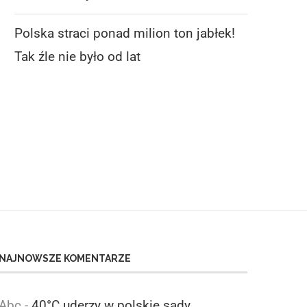
Polska straci ponad milion ton jabłek!
WAPA: TAKICH PROGNOZ DLA
POLSKA STRACI PONAD M
Tak źle nie było od lat
GRUSZEK DAWNO NIE BYŁO!
TON JABŁEK! TAK ŹLE.
6 sierpnia 2026
6 sierpnia 2026
NAJNOWSZE KOMENTARZE
Abc
-
40°C uderzy w polskie sady.