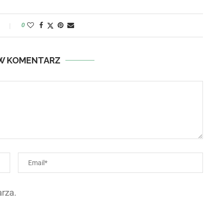
y
0
W KOMENTARZ
rza.