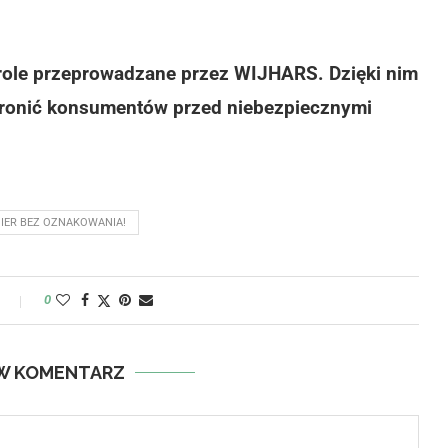
trole przeprowadzane przez WIJHARS. Dzięki nim
chronić konsumentów przed niebezpiecznymi
IER BEZ OZNAKOWANIA!
y
0
W KOMENTARZ