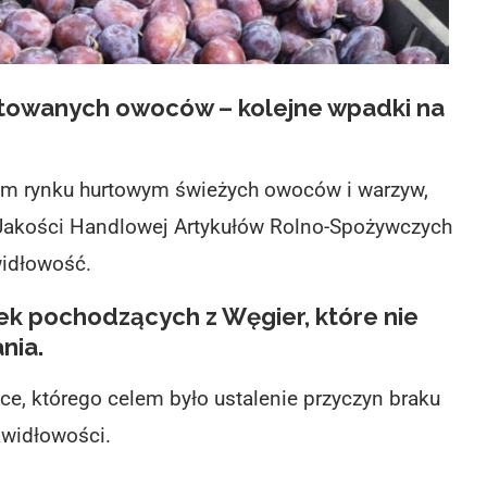
towanych owoców – kolejne wpadki na
im rynku hurtowym świeżych owoców i warzyw,
Jakości Handlowej Artykułów Rolno-Spożywczych
widłowość.
ek pochodzących z Węgier, które nie
nia.
, którego celem było ustalenie przyczyn braku
awidłowości.