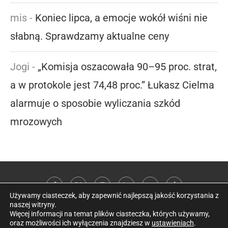
mis
-
Koniec lipca, a emocje wokół wiśni nie
słabną. Sprawdzamy aktualne ceny
Jogi
-
„Komisja oszacowała 90–95 proc. strat,
a w protokole jest 74,48 proc.” Łukasz Cielma
alarmuje o sposobie wyliczania szkód
mrozowych
Używamy ciasteczek, aby zapewnić najlepszą jakość korzystania z
naszej witryny.
Więcej informacji na temat plików ciasteczka, których używamy,
oraz możliwości ich wyłączenia znajdziesz w
ustawieniach
.
@2026 Kobieta w sadzie