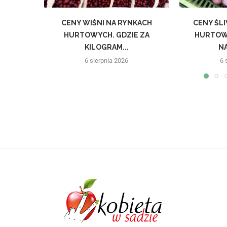
CENY WIŚNI NA RYNKACH
CENY ŚL
HURTOWYCH. GDZIE ZA
HURTOWY
KILOGRAM...
NA
6 sierpnia 2026
6 