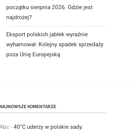
początku sierpnia 2026. Gdzie jest
CENY BORÓWEK NA RYNKACH
EKSPORT POLSKICH JA
najdrożej?
HURTOWYCH NA POCZĄTKU
WYRAŹNIE WYHAMOW
SIERPNIA...
KOLEJNY SPADEK SPRZED
Eksport polskich jabłek wyraźnie
6 sierpnia 2026
5 sierpnia 2026
wyhamował. Kolejny spadek sprzedaży
poza Unię Europejską
NAJNOWSZE KOMENTARZE
Abc
-
40°C uderzy w polskie sady.