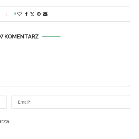
y
0
W KOMENTARZ
rza.