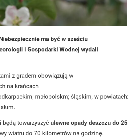
Niebezpiecznie ma być w sześciu
orologii i Gospodarki Wodnej wydali
rzami z gradem obowiązują w
ch na krańcach
podkarpackim; małopolskm; śląskim, w powiatach:
ńskim.
i będą towarzyszyć
ulewne opady deszczu do 25
wy wiatru do 70 kilometrów na godzinę.