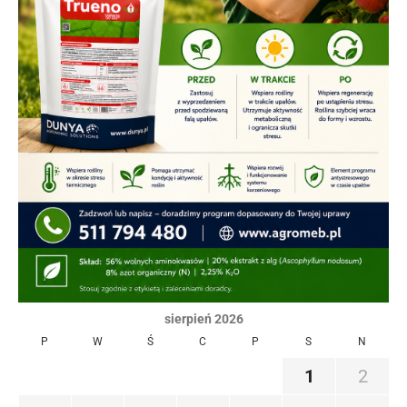
sierpień 2026
P
W
Ś
C
P
S
N
1
2