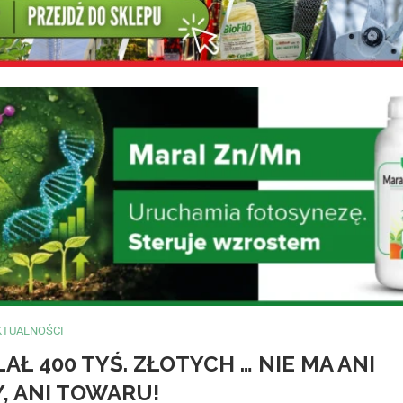
KTUALNOŚCI
AŁ 400 TYŚ. ZŁOTYCH … NIE MA ANI
Y, ANI TOWARU!