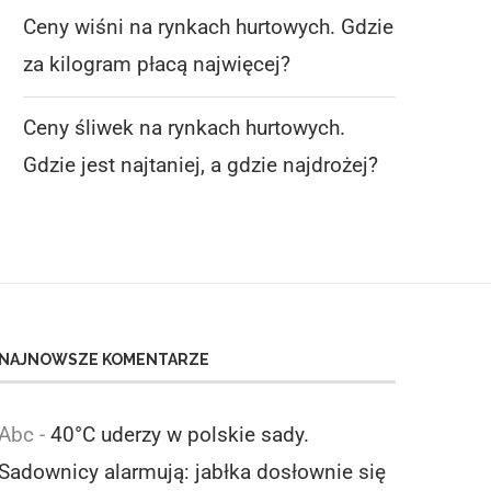
CENY WIŚNI NA RYNKACH
CENY ŚLIWEK NA RYN
Ceny wiśni na rynkach hurtowych. Gdzie
HURTOWYCH. GDZIE ZA
HURTOWYCH. GDZIE J
za kilogram płacą najwięcej?
KILOGRAM...
NAJTANIEJ,...
6 sierpnia 2026
6 sierpnia 2026
Ceny śliwek na rynkach hurtowych.
Gdzie jest najtaniej, a gdzie najdrożej?
NAJNOWSZE KOMENTARZE
Abc
-
40°C uderzy w polskie sady.
Sadownicy alarmują: jabłka dosłownie się