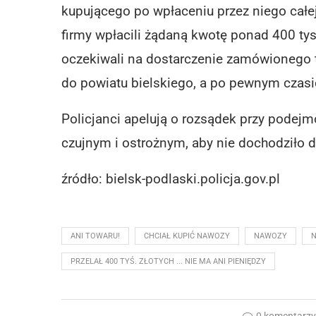
kupującego po wpłaceniu przez niego całe
firmy wpłacili żądaną kwotę ponad 400 ty
oczekiwali na dostarczenie zamówionego 
do powiatu bielskiego, a po pewnym czasie
Policjanci apelują o rozsądek przy podej
czujnym i ostrożnym, aby nie dochodziło do
źródło: bielsk-podlaski.policja.gov.pl
ANI TOWARU!
CHCIAŁ KUPIĆ NAWOZY
NAWOZY
PRZELAŁ 400 TYŚ. ZŁOTYCH ... NIE MA ANI PIENIĘDZY
0 komentarz