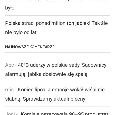
było!
Polska straci ponad milion ton jabłek! Tak źle
nie było od lat
NAJNOWSZE KOMENTARZE
Abc
-
40°C uderzy w polskie sady. Sadownicy
alarmują: jabłka dosłownie się spalą
mis
-
Koniec lipca, a emocje wokół wiśni nie
słabną. Sprawdzamy aktualne ceny
Jogi
-
„Komisja oszacowała 90–95 proc. strat,