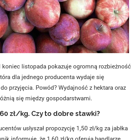
 koniec listopada pokazuje ogromną rozbieżność
tóra dla jednego producenta wydaje się
 do przyjęcia. Powód? Wydajność z hektara oraz
e różnią się między gospodarstwami.
,60 zł/kg. Czy to dobre stawki?
ucentów usłyszał propozycję 1,50 zł/kg za jabłka
ik informuje, że 1,60 zł/kg oferują handlarze