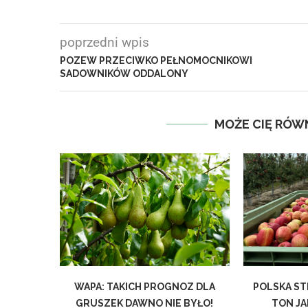
poprzedni wpis
POZEW PRZECIWKO PEŁNOMOCNIKOWI
SADOWNIKÓW ODDALONY
MOŻE CIĘ RÓW
WAPA: TAKICH PROGNOZ DLA
POLSKA ST
GRUSZEK DAWNO NIE BYŁO!
TON JAB