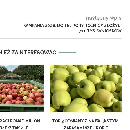
następny wpis
KAMPANIA 2026: DO TEJ PORY ROLNICY ZŁOŻYLI
711 TYS. WNIOSKÓW
NIEŻ ZAINTERESOWAĆ
RACI PONAD MILION
TOP 3 ODMIANY Z NAJWIĘKSZYMI
ŁEK! TAK ŹLE...
ZAPASAMI W EUROPIE
S