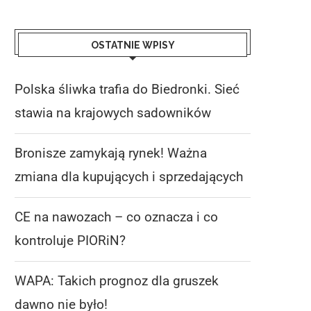
OSTATNIE WPISY
Polska śliwka trafia do Biedronki. Sieć
stawia na krajowych sadowników
Bronisze zamykają rynek! Ważna
zmiana dla kupujących i sprzedających
CE na nawozach – co oznacza i co
kontroluje PIORiN?
WAPA: Takich prognoz dla gruszek
EUROPEJSKIE CHŁODNIE PĘKAJĄ W
DUŻE ZBIORY, MNIEJSZE 
dawno nie było!
ZWACH. WAPA UJAWNIA: PONAD...
SEZON WIŚNI NA UKRAIN