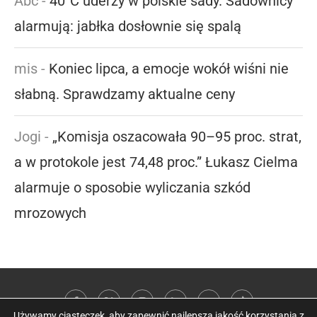
Abc
-
40°C uderzy w polskie sady. Sadownicy
alarmują: jabłka dosłownie się spalą
mis
-
Koniec lipca, a emocje wokół wiśni nie
słabną. Sprawdzamy aktualne ceny
Jogi
-
„Komisja oszacowała 90–95 proc. strat,
a w protokole jest 74,48 proc.” Łukasz Cielma
alarmuje o sposobie wyliczania szkód
mrozowych
Używamy ciasteczek, aby zapewnić najlepszą jakość korzystania z