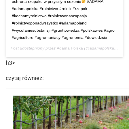
ochrona rzepaku w przyszłym sezonie
#ADAMA
#adamapolska #rolnictwo #rolnik #rzepak
#kochamyrolnictwo #rolnictwonaszapasja
#rolnictwoponadwszystko #adamapoland
#wycofaniesubstansji #grunttowiedza #polskawieś #agro
#agriculture #agromaniacy #agronomia #dowiedzsię
Post udostępniony przez
Adama Polska
(@adamapolska)
Mar 28
h3>
czytaj również: