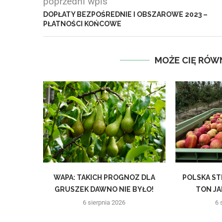
poprzedni wpis
DOPŁATY BEZPOŚREDNIE I OBSZAROWE 2023 –
PŁATNOŚCI KOŃCOWE
MOŻE CIĘ RÓW
WAPA: TAKICH PROGNOZ DLA
POLSKA ST
GRUSZEK DAWNO NIE BYŁO!
TON JAB
6 sierpnia 2026
6 