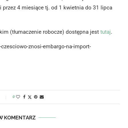
przez 4 miesiące tj. od 1 kwietnia do 31 lipca
skim (tłumaczenie robocze) dostępna jest
tutaj
.
rus-czesciowo-znosi-embargo-na-import-
y
0
W KOMENTARZ