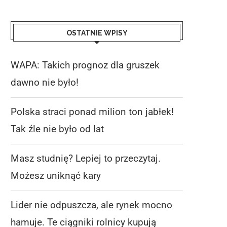
OSTATNIE WPISY
WAPA: Takich prognoz dla gruszek
dawno nie było!
Polska straci ponad milion ton jabłek!
Tak źle nie było od lat
Masz studnię? Lepiej to przeczytaj.
Możesz uniknąć kary
IDER NIE ODPUSZCZA, ALE RYNEK
CENY JABŁEK NA RYN
MOCNO HAMUJE. TE...
HURTOWYCH NA POCZ
Lider nie odpuszcza, ale rynek mocno
SIERPNIA...
6 sierpnia 2026
6 sierpnia 2026
hamuje. Te ciągniki rolnicy kupują