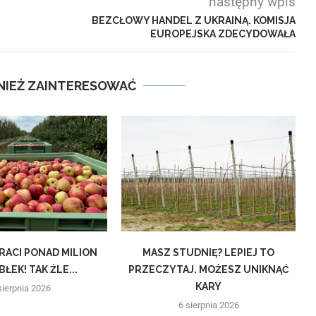
następny wpis
BEZCŁOWY HANDEL Z UKRAINĄ. KOMISJA
EUROPEJSKA ZDECYDOWAŁA
NIEŻ ZAINTERESOWAĆ
RACI PONAD MILION
MASZ STUDNIĘ? LEPIEJ TO
L
ŁEK! TAK ŹLE...
PRZECZYTAJ. MOŻESZ UNIKNĄĆ
KARY
sierpnia 2026
6 sierpnia 2026