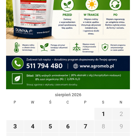
sierpień 2026
P
W
Ś
C
P
S
N
1
2
3
4
5
6
7
8
9