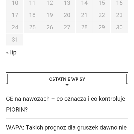
10
11
12
13
14
15
16
17
18
19
20
21
22
23
24
25
26
27
28
29
30
31
« lip
OSTATNIE WPISY
CE na nawozach – co oznacza i co kontroluje
PIORiN?
WAPA: Takich prognoz dla gruszek dawno nie