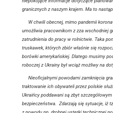
niepokojące informacje dotyczące planowan
granicznych z naszym krajem. Ma to nastąp
W chwili obecnej, mimo pandemii korona
umożliwia pracownikom z zza wschodniej gra
zatrudnienia do pracy w rolnictwie. Taka po
truskawek, których zbiór właśnie się rozpo
borówki amerykańskiej. Dlatego musimy podj
roboczej z Ukrainy był wciąż możliwy na d
Nieoficjalnymi powodami zamknięcia grani
traktowanie ich obywateli przez polskie służ
Ukraińcy poddawani są zbyt szczegółowym 
bezpieczeństwa. Zdarzają się sytuacje, iż tz
z powodu np. drobnej usterki technicznej po