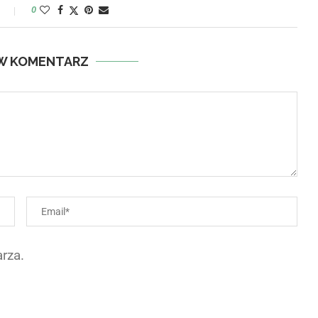
y
0
W KOMENTARZ
rza.