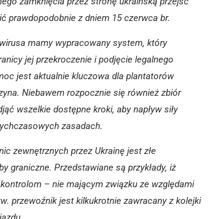
ego zamknięcia przez stronę ukraińską przejść
ić prawdopodobnie z dniem 15 czerwca br.
wirusa mamy wypracowany system, który
nicy jej przekroczenie i podjęcie legalnego
moc jest aktualnie kluczowa dla plantatorów
czyna. Niebawem rozpocznie się również zbiór
ąć wszelkie dostępne kroki, aby napływ siły
otychczasowych zasadach.
c zewnętrznych przez Ukrainę jest złe
by graniczne. Przedstawiane są przykłady, iż
kontrolom – nie mającym związku ze względami
w. przewoźnik jest kilkukrotnie zawracany z kolejki
jazdu.