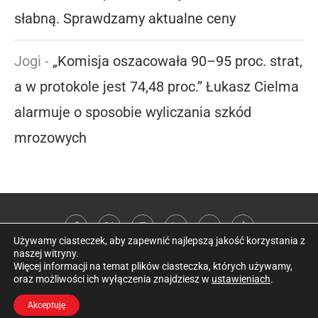
słabną. Sprawdzamy aktualne ceny
Jogi
-
„Komisja oszacowała 90–95 proc. strat,
a w protokole jest 74,48 proc.” Łukasz Cielma
alarmuje o sposobie wyliczania szkód
mrozowych
Używamy ciasteczek, aby zapewnić najlepszą jakość korzystania z
naszej witryny.
Więcej informacji na temat plików ciasteczka, których używamy,
oraz możliwości ich wyłączenia znajdziesz w
ustawieniach
.
@2026 Kobieta w sadzie
Akceptuję