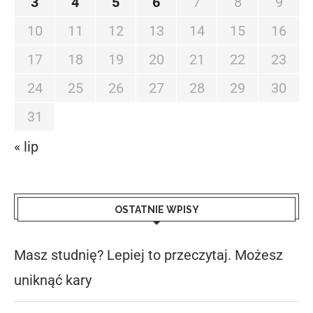
3
4
5
6
7
8
9
10
11
12
13
14
15
16
17
18
19
20
21
22
23
24
25
26
27
28
29
30
31
« lip
OSTATNIE WPISY
Masz studnię? Lepiej to przeczytaj. Możesz
uniknąć kary