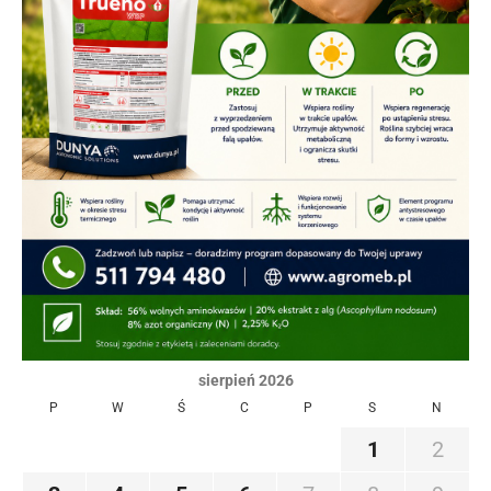
sierpień 2026
P
W
Ś
C
P
S
N
1
2