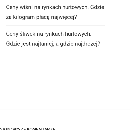
Ceny wiśni na rynkach hurtowych. Gdzie
za kilogram płacą najwięcej?
Ceny śliwek na rynkach hurtowych.
CENY WIŚNI NA RYNKACH
CENY ŚLIWEK NA RYN
Gdzie jest najtaniej, a gdzie najdrożej?
HURTOWYCH. GDZIE ZA
HURTOWYCH. GDZIE J
KILOGRAM...
NAJTANIEJ,...
6 sierpnia 2026
6 sierpnia 2026
NAJNOWSZE KOMENTARZE