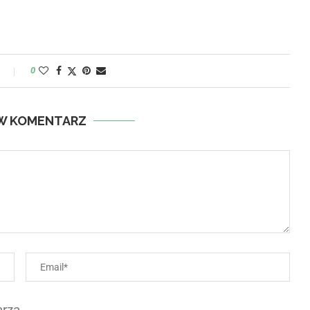
y
0
W KOMENTARZ
rza.