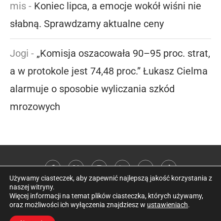
mis
-
Koniec lipca, a emocje wokół wiśni nie
słabną. Sprawdzamy aktualne ceny
Jogi
-
„Komisja oszacowała 90–95 proc. strat,
a w protokole jest 74,48 proc.” Łukasz Cielma
alarmuje o sposobie wyliczania szkód
mrozowych
Używamy ciasteczek, aby zapewnić najlepszą jakość korzystania z
naszej witryny.
Więcej informacji na temat plików ciasteczka, których używamy,
oraz możliwości ich wyłączenia znajdziesz w
ustawieniach
.
@2026 Kobieta w sadzie