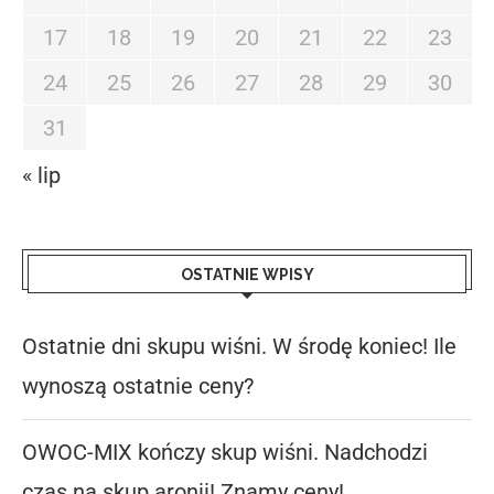
17
18
19
20
21
22
23
24
25
26
27
28
29
30
31
« lip
OSTATNIE WPISY
Ostatnie dni skupu wiśni. W środę koniec! Ile
wynoszą ostatnie ceny?
OWOC-MIX kończy skup wiśni. Nadchodzi
czas na skup aronii! Znamy ceny!