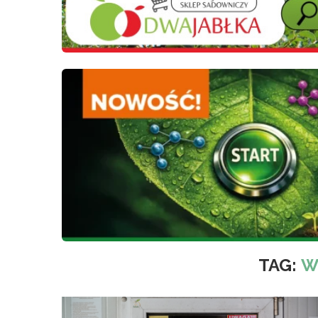
TAG:
W