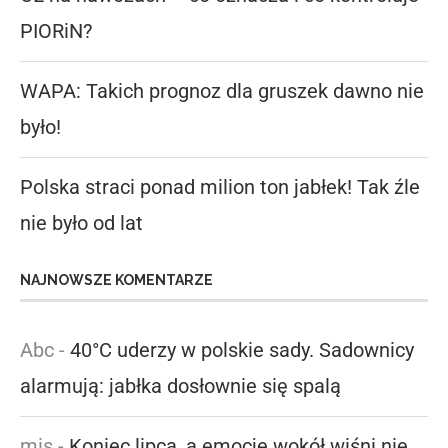
PIORiN?
WAPA: Takich prognoz dla gruszek dawno nie
było!
Polska straci ponad milion ton jabłek! Tak źle
nie było od lat
NAJNOWSZE KOMENTARZE
Abc
-
40°C uderzy w polskie sady. Sadownicy
alarmują: jabłka dosłownie się spalą
mis
-
Koniec lipca, a emocje wokół wiśni nie