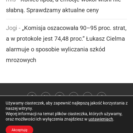
słabną. Sprawdzamy aktualne ceny
Jogi
-
„Komisja oszacowała 90–95 proc. strat,
a w protokole jest 74,48 proc.” Łukasz Cielma
alarmuje o sposobie wyliczania szkód
mrozowych
Używamy ciasteczek, aby zapewnić najlepszą jakość korzystania z
naszej witryny.
Więcej informacji na temat plików ciasteczka, których używamy,
oraz możliwości ich wyłączenia znajdziesz w
ustawieniach
.
@2026 Kobieta w sadzie
Akceptuję