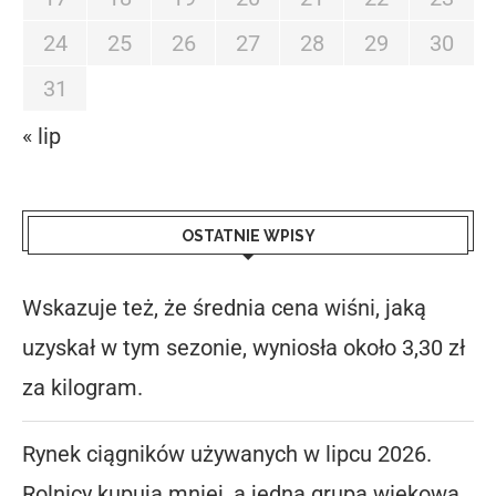
24
25
26
27
28
29
30
31
« lip
OSTATNIE WPISY
Wskazuje też, że średnia cena wiśni, jaką
uzyskał w tym sezonie, wyniosła około 3,30 zł
za kilogram.
Rynek ciągników używanych w lipcu 2026.
Rolnicy kupują mniej, a jedna grupa wiekowa