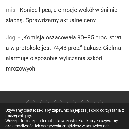
mis
-
Koniec lipca, a emocje wokół wiśni nie
słabną. Sprawdzamy aktualne ceny
Jogi
-
„Komisja oszacowała 90–95 proc. strat,
a w protokole jest 74,48 proc.” Łukasz Cielma
alarmuje o sposobie wyliczania szkód
mrozowych
Używamy ciasteczek, aby zapewnić najlepszą jakość korzystania z
naszej witryny.
Więcej informacji na temat plików ciasteczka, których używamy,
oraz możliwości ich wyłączenia znajdziesz w
ustawieniach
.
@2026 Kobieta w sadzie