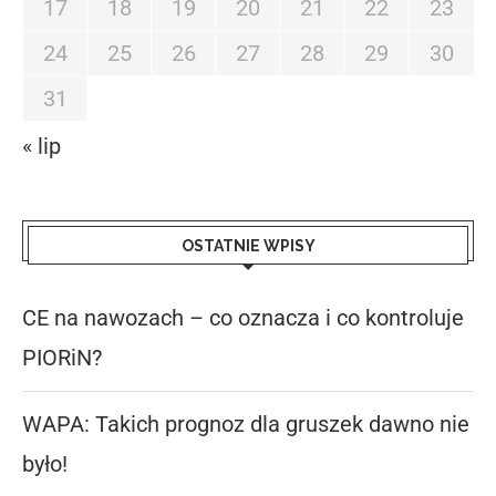
17
18
19
20
21
22
23
24
25
26
27
28
29
30
31
« lip
OSTATNIE WPISY
CE na nawozach – co oznacza i co kontroluje
PIORiN?
WAPA: Takich prognoz dla gruszek dawno nie
było!