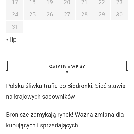
17
18
19
20
21
22
23
24
25
26
27
28
29
30
31
« lip
OSTATNIE WPISY
Polska śliwka trafia do Biedronki. Sieć stawia
na krajowych sadowników
Bronisze zamykają rynek! Ważna zmiana dla
kupujących i sprzedających