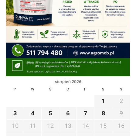
sierpień 2026
P
W
Ś
C
P
S
N
1
2
3
4
5
6
7
8
9
10
11
12
13
14
15
16