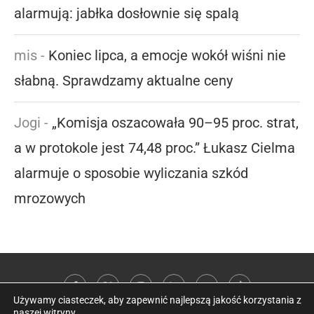
alarmują: jabłka dosłownie się spalą
mis
-
Koniec lipca, a emocje wokół wiśni nie
słabną. Sprawdzamy aktualne ceny
Jogi
-
„Komisja oszacowała 90–95 proc. strat,
a w protokole jest 74,48 proc.” Łukasz Cielma
alarmuje o sposobie wyliczania szkód
mrozowych
Używamy ciasteczek, aby zapewnić najlepszą jakość korzystania z
naszej witryny.