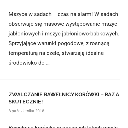
Mszyce w sadach – czas na alarm! W sadach
obserwuje się masowe występowanie mszyc
jabłoniowych i mszyc jabłoniowo-babkowych.
Sprzyjające warunki pogodowe, z rosnącą
temperaturą na czele, stwarzają idealne
środowisko do …
ZWALCZANIE BAWEŁNICY KORÓWKI – RAZ A
SKUTECZNIE!
8 października 2018
Bawełnica korówka w obecnych latach nasila