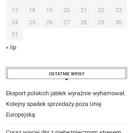
17
18
19
20
21
22
23
24
25
26
27
28
29
30
31
« lip
OSTATNIE WPISY
Eksport polskich jabłek wyraźnie wyhamował.
Kolejny spadek sprzedaży poza Unię
Europejską
Coraz więcej dni z niebezpiecznym stresem