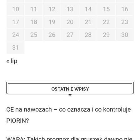
10
11
12
13
14
15
16
17
18
19
20
21
22
23
24
25
26
27
28
29
30
31
« lip
OSTATNIE WPISY
CE na nawozach – co oznacza i co kontroluje
PIORiN?
WAPA: Takich prognoz dla gruszek dawno nie