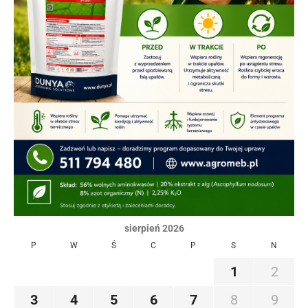
sierpień 2026
P
W
Ś
C
P
S
N
1
2
3
4
5
6
7
8
9