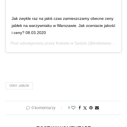
Jak zwykle raz na jakiś czas zamieszczamy obecne ceny
jabłek na warzywniaku w Warszawie. Jak oceniacie jakość
i ceny? 08.03.2020
Post udostępniony przez
Kobieta w Sadzie
(@kobietawsadzie)
M
CENY JABŁEK
0 komentarzy
0