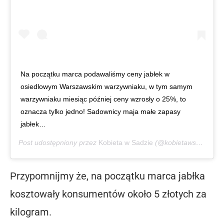
Na początku marca podawaliśmy ceny jabłek w
osiedlowym Warszawskim warzywniaku, w tym samym
warzywniaku miesiąc później ceny wzrosły o 25%, to
oznacza tylko jedno! Sadownicy maja małe zapasy
jabłek…
Post udostępniony przez
Kobieta w Sadzie
(@kobietawsadzie)
K
Przypomnijmy że, na początku marca jabłka
kosztowały konsumentów około 5 złotych za
kilogram.