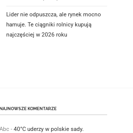
Lider nie odpuszcza, ale rynek mocno
hamuje. Te ciągniki rolnicy kupują
MASZ STUDNIĘ? LEPIEJ TO
LIDER NIE ODPUSZCZA, AL
PRZECZYTAJ. MOŻESZ UNIKNĄĆ
MOCNO HAMUJE. TE.
najczęściej w 2026 roku
KARY
6 sierpnia 2026
6 sierpnia 2026
NAJNOWSZE KOMENTARZE
Abc
-
40°C uderzy w polskie sady.