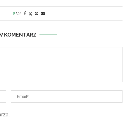
y
0
W KOMENTARZ
rza.