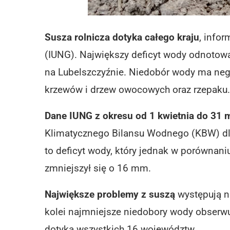
Susza rolnicza dotyka całego kraju
, info
(IUNG). Największy deficyt wody odnoto
na Lubelszczyźnie. Niedobór wody ma neg
krzewów i drzew owocowych oraz rzepaku.
Dane IUNG z okresu od 1 kwietnia do 31 
Klimatycznego Bilansu Wodnego (KBW) dla
to deficyt wody, który jednak w porówna
zmniejszył się o 16 mm.
Największe problemy z suszą
występują na
kolei najmniejsze niedobory wody obserwuj
dotyka wszystkich 16 województw.