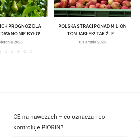
KICH PROGNOZ DLA
POLSKA STRACI PONAD MILION
DAWNO NIE BYŁO!
TON JABŁEK! TAK ŹLE...
sierpnia 2026
6 sierpnia 2026
CE na nawozach – co oznacza i co
kontroluje PIORiN?