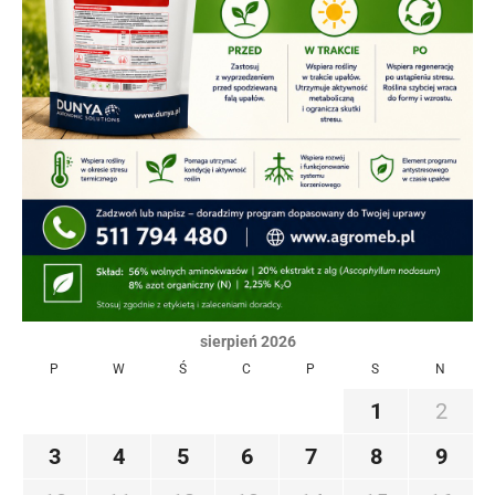
sierpień 2026
P
W
Ś
C
P
S
N
1
2
3
4
5
6
7
8
9