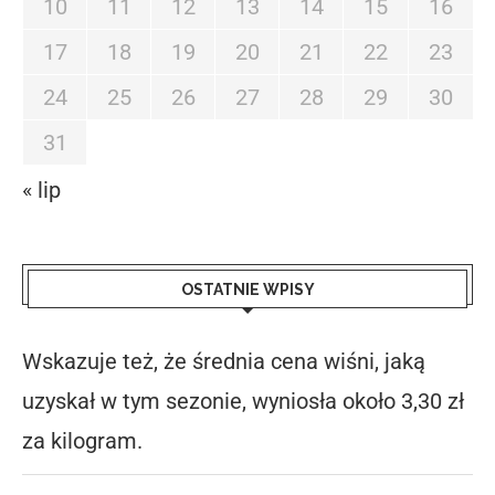
10
11
12
13
14
15
16
17
18
19
20
21
22
23
24
25
26
27
28
29
30
31
« lip
OSTATNIE WPISY
Wskazuje też, że średnia cena wiśni, jaką
uzyskał w tym sezonie, wyniosła około 3,30 zł
za kilogram.