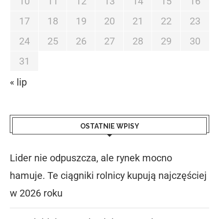
10
11
12
13
14
15
16
17
18
19
20
21
22
23
24
25
26
27
28
29
30
31
« lip
OSTATNIE WPISY
Lider nie odpuszcza, ale rynek mocno
hamuje. Te ciągniki rolnicy kupują najczęściej
w 2026 roku