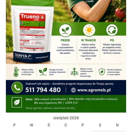
sierpień 2026
P
W
Ś
C
P
S
N