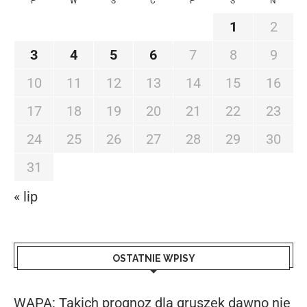
P
W
Ś
C
P
S
N
1
2
3
4
5
6
7
8
9
10
11
12
13
14
15
16
17
18
19
20
21
22
23
24
25
26
27
28
29
30
31
« lip
OSTATNIE WPISY
WAPA: Takich prognoz dla gruszek dawno nie