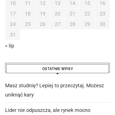
10
11
12
13
14
15
16
17
18
19
20
21
22
23
24
25
26
27
28
29
30
31
« lip
OSTATNIE WPISY
Masz studnię? Lepiej to przeczytaj. Możesz
uniknąć kary
Lider nie odpuszcza, ale rynek mocno