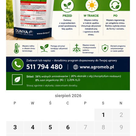
sierpień 2026
P
W
Ś
C
P
S
N
1
2
3
4
5
6
7
8
9