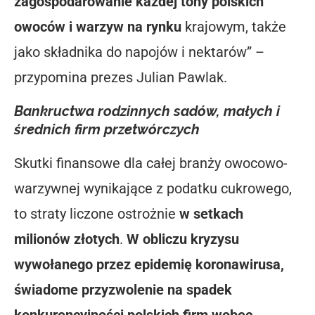
zagospodarowanie każdej tony polskich
owoców i warzyw na rynku
krajowym, także
jako składnika do napojów i nektarów” –
przypomina prezes Julian Pawlak.
Bankructwa rodzinnych sadów, małych i
średnich firm przetwórczych
Skutki finansowe dla całej branży owocowo-
warzywnej wynikające z podatku cukrowego,
to straty liczone ostrożnie
w setkach
milionów złotych
.
W obliczu kryzysu
wywołanego przez epidemię koronawirusa,
świadome przyzwolenie na spadek
konkurencyjności polskich firm wobec