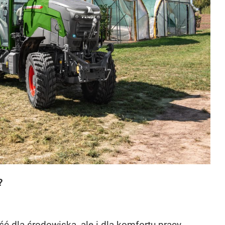
?
yść dla środowiska, ale i dla komfortu pracy,