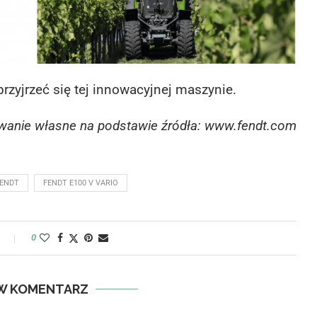
przyjrzeć się tej innowacyjnej maszynie.
wanie własne na podstawie źródła: www.fendt.com
ENDT
FENDT E100 V VARIO
y
0
W KOMENTARZ