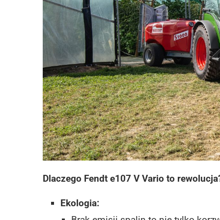
Dlaczego Fendt e107 V Vario to rewolucja
Ekologia:
Brak emisji spalin to nie tylko korz