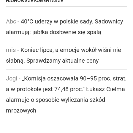
NAJNOWSZE KOMENTARZE
Abc
-
40°C uderzy w polskie sady. Sadownicy
alarmują: jabłka dosłownie się spalą
mis
-
Koniec lipca, a emocje wokół wiśni nie
słabną. Sprawdzamy aktualne ceny
Jogi
-
„Komisja oszacowała 90–95 proc. strat,
a w protokole jest 74,48 proc.” Łukasz Cielma
alarmuje o sposobie wyliczania szkód
mrozowych