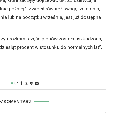
ka, które zaczęły dojrzewać ok. 25 czerwca, a
ie później”. Zwrócił również uwagę, że aronia,
nia lub na początku września, jest już dostępna
 przymrozkami część plonów została uszkodzona,
adziesiąt procent w stosunku do normalnych lat”.
y
0
W KOMENTARZ