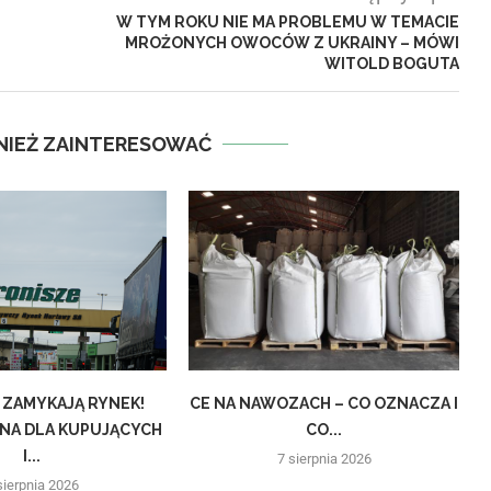
W TYM ROKU NIE MA PROBLEMU W TEMACIE
MROŻONYCH OWOCÓW Z UKRAINY – MÓWI
WITOLD BOGUTA
NIEŻ ZAINTERESOWAĆ
 ZAMYKAJĄ RYNEK!
CE NA NAWOZACH – CO OZNACZA I
NA DLA KUPUJĄCYCH
CO...
I...
7 sierpnia 2026
sierpnia 2026