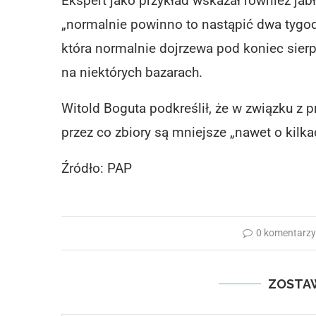
Ekspert jako przykład wskazał również jabł
„normalnie powinno to nastąpić dwa tygodn
która normalnie dojrzewa pod koniec sierp
na niektórych bazarach.
Witold Boguta podkreślił, że w związku z
przez co zbiory są mniejsze „nawet o kilk
Źródło:
PAP
0 komentarz
ZOSTA