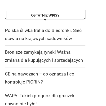
OSTATNIE WPISY
Polska śliwka trafia do Biedronki. Sieć
stawia na krajowych sadowników
Bronisze zamykają rynek! Ważna
zmiana dla kupujących i sprzedających
CE na nawozach – co oznacza i co
kontroluje PIORiN?
WAPA: TAKICH PROGNOZ DLA
POLSKA STRACI PONAD M
GRUSZEK DAWNO NIE BYŁO!
TON JABŁEK! TAK ŹLE.
WAPA: Takich prognoz dla gruszek
6 sierpnia 2026
6 sierpnia 2026
dawno nie było!