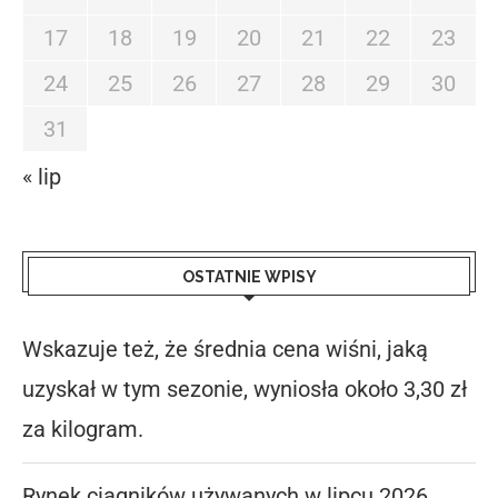
17
18
19
20
21
22
23
24
25
26
27
28
29
30
31
« lip
OSTATNIE WPISY
Wskazuje też, że średnia cena wiśni, jaką
uzyskał w tym sezonie, wyniosła około 3,30 zł
za kilogram.
Rynek ciągników używanych w lipcu 2026.