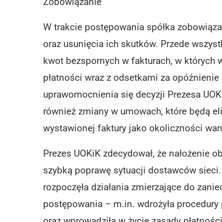
Zobowiązanie
W trakcie postępowania spółka zobowiąza
oraz usunięcia ich skutków. Przede wszys
kwot bezspornych w fakturach, w których 
płatności wraz z odsetkami za opóźnienie 
uprawomocnienia się decyzji Prezesa UOK
również zmiany w umowach, które będą el
wystawionej faktury jako okoliczności waru
Prezes UOKiK zdecydował, że nałożenie ob
szybką poprawę sytuacji dostawców sieci.
rozpoczęła działania zmierzające do zani
postępowania – m.in. wdrożyła procedury 
oraz wprowadziła w życie zasady płatności 