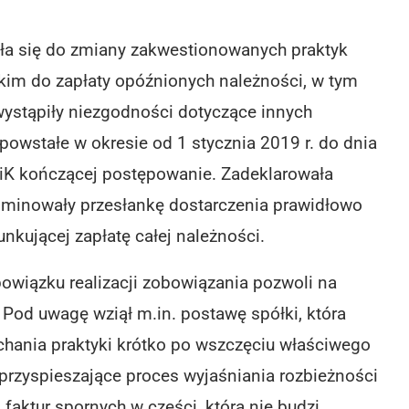
ła się do zmiany zakwestionowanych praktyk
tkim do zapłaty opóźnionych należności, w tym
wystąpiły niezgodności dotyczące innych
powstałe w okresie od 1 stycznia 2019 r. do dnia
iK kończącej postępowanie. Zadeklarowała
iminowały przesłankę dostarczenia prawidłowo
nkującej zapłatę całej należności.
owiązku realizacji zobowiązania pozwoli na
 Pod uwagę wziął m.in. postawę spółki, która
echania praktyki krótko po wszczęciu właściwego
przyspieszające proces wyjaśniania rozbieżności
faktur spornych w części, która nie budzi