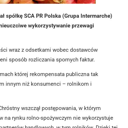
ł spółkę SCA PR Polska (Grupa Intermarche)
 nieuczciwe wykorzystywanie przewagi
ności wraz z odsetkami wobec dostawców
ni sposób rozliczania spornych faktur.
ramach której rekompensata publiczna tak
m innym niż konsumenci – rolnikom i
Chróstny wszczął postępowania, w którym
w na rynku rolno-spożywczym nie wykorzystuje
artnerów handlowych, w tym rolników. Dzięki tej