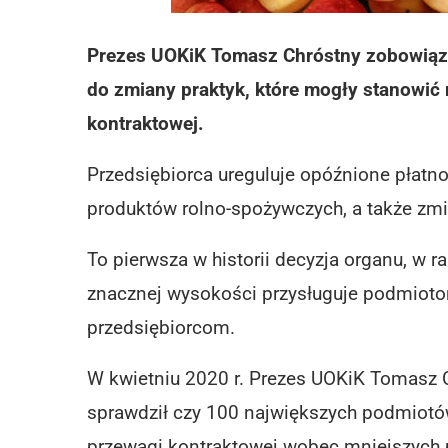
Prezes UOKiK Tomasz Chróstny zobowiąza
do zmiany praktyk, które mogły stanowić
kontraktowej.
Przedsiębiorca ureguluje opóźnione płat
produktów rolno-spożywczych, a także zmie
To pierwsza w historii decyzja organu, w 
znacznej wysokości przysługuje podmioto
przedsiębiorcom.
W kwietniu 2020 r. Prezes UOKiK Tomasz 
sprawdził czy 100 największych podmiotó
przewagi kontraktowej wobec mniejszych p