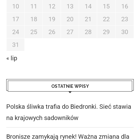
10
11
12
13
14
15
16
17
18
19
20
21
22
23
24
25
26
27
28
29
30
31
« lip
OSTATNIE WPISY
Polska śliwka trafia do Biedronki. Sieć stawia
na krajowych sadowników
Bronisze zamykają rynek! Ważna zmiana dla