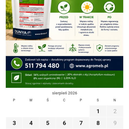
sierpień 2026
P
W
Ś
C
P
S
N
1
2
3
4
5
6
7
8
9