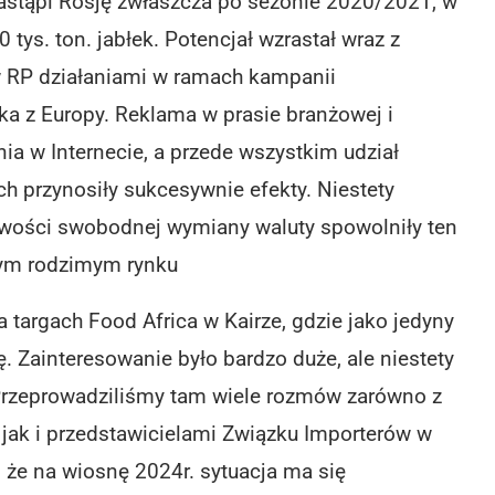
astąpi Rosję zwłaszcza po sezonie 2020/2021, w
ys. ton. jabłek. Potencjał wzrastał wraz z
RP działaniami w ramach kampanii
ka z Europy. Reklama w prasie branżowej i
a w Internecie, a przede wszystkim udział
 przynosiły sukcesywnie efekty. Niestety
iwości swobodnej wymiany waluty spowolniły ten
zym rodzimym rynku
 targach Food Africa w Kairze, gdzie jako jedyny
. Zainteresowanie było bardzo duże, ale niestety
Przeprowadziliśmy tam wiele rozmów zarówno z
jak i przedstawicielami Związku Importerów w
, że na wiosnę 2024r. sytuacja ma się