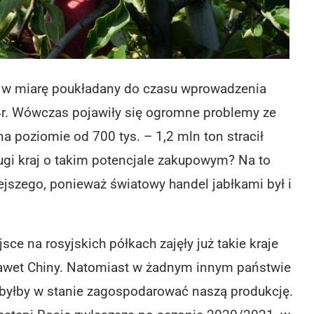
ł w miarę poukładany do czasu wprowadzenia
r. Wówczas pojawiły się ogromne problemy ze
a poziomie od 700 tys. – 1,2 mln ton stracił
ugi kraj o takim potencjale zakupowym? Na to
iejszego, ponieważ światowy handel jabłkami był i
sce na rosyjskich półkach zajęły już takie kraje
 nawet Chiny. Natomiast w żadnym innym państwie
y byłby w stanie zagospodarować naszą produkcję.