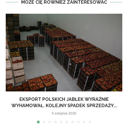
MOŻE CIĘ RÓWNIEŻ ZAINTERESOWAĆ
EKSPORT POLSKICH JABŁEK WYRAŹNIE
WYHAMOWAŁ. KOLEJNY SPADEK SPRZEDAŻY...
5 sierpnia 2026