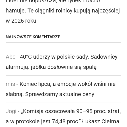
Lider nie odpuszcza, ale rynek mocno
hamuje. Te ciągniki rolnicy kupują najczęściej
w 2026 roku
NAJNOWSZE KOMENTARZE
Abc
-
40°C uderzy w polskie sady. Sadownicy
alarmują: jabłka dosłownie się spalą
mis
-
Koniec lipca, a emocje wokół wiśni nie
słabną. Sprawdzamy aktualne ceny
Jogi
-
„Komisja oszacowała 90–95 proc. strat,
a w protokole jest 74,48 proc.” Łukasz Cielma