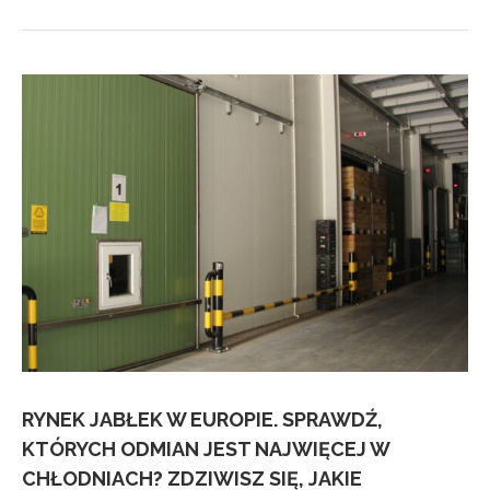
RYNEK JABŁEK W EUROPIE. SPRAWDŹ,
KTÓRYCH ODMIAN JEST NAJWIĘCEJ W
CHŁODNIACH? ZDZIWISZ SIĘ, JAKIE