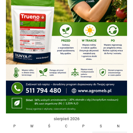
sierpień 2026
P
W
Ś
C
P
S
N