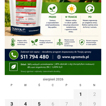
sierpień 2026
P
W
Ś
C
P
S
N
1
2
3
4
5
6
7
8
9