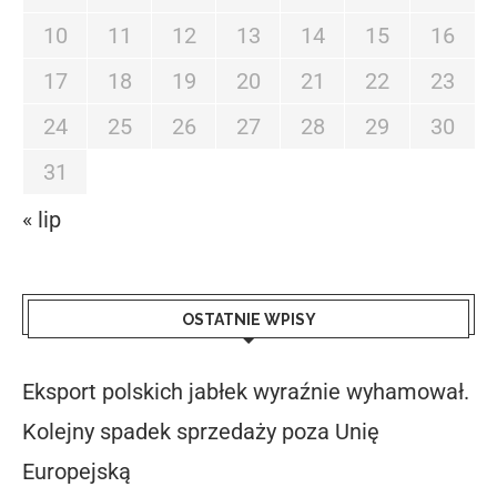
10
11
12
13
14
15
16
17
18
19
20
21
22
23
24
25
26
27
28
29
30
31
« lip
OSTATNIE WPISY
Eksport polskich jabłek wyraźnie wyhamował.
Kolejny spadek sprzedaży poza Unię
Europejską