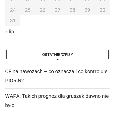
24
25
26
27
28
29
30
31
« lip
OSTATNIE WPISY
CE na nawozach – co oznacza i co kontroluje
PIORiN?
WAPA: Takich prognoz dla gruszek dawno nie
było!