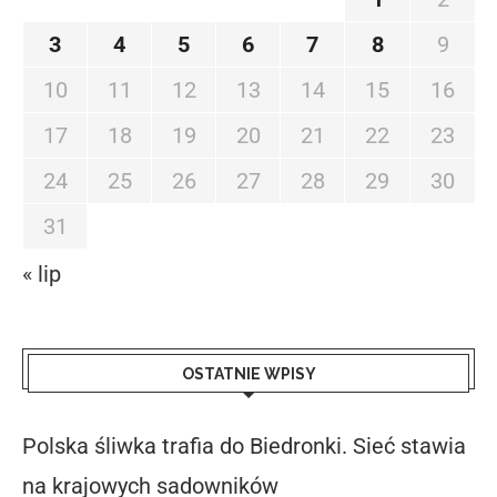
3
4
5
6
7
8
9
10
11
12
13
14
15
16
17
18
19
20
21
22
23
24
25
26
27
28
29
30
31
« lip
OSTATNIE WPISY
Polska śliwka trafia do Biedronki. Sieć stawia
na krajowych sadowników