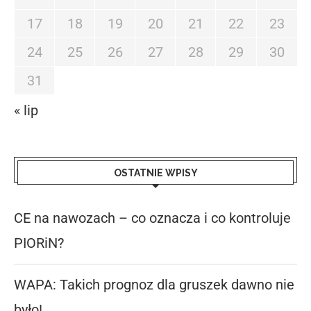
17
18
19
20
21
22
23
24
25
26
27
28
29
30
31
« lip
OSTATNIE WPISY
CE na nawozach – co oznacza i co kontroluje
PIORiN?
WAPA: Takich prognoz dla gruszek dawno nie
było!